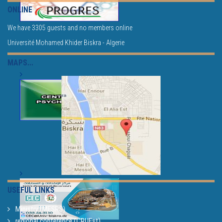
ONLINE
We have 3305 guests and no members online
Université Mohamed Khider Biskra - Algerie
MAPS...
USEFUL LINKS
Ministry (MESRS)
regional conference (CRUEst)