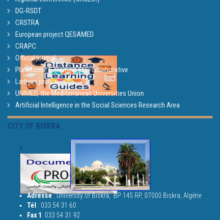
DG-RSDT
CRSTRA
European project QESAMED
CRAPC
Official journal
Plateforme E-learning et E-collaborative
Larhyss journal
UNIMED, the Mediterranean Universities Union
Artificial Intelligence in the Social Sciences Research Area
CITY OF BISKRA
Adresse
: University of Biskra,
BP 145 RP, 07000 Biskra, Algérie
Tél
:
033 54 31 60
Fax 1
:
033 54 31 92